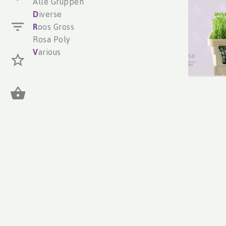
Alle Gruppen
U moe
D
iverse
R
oos Gross
Rosa Poly
V
arious