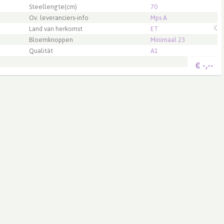
.
Steellengte(cm)
70
Ov. leveranciers-info
Mps A
Land van herkomst
ET
Bloemknoppen
Minimaal 23
Qualität
A1
€
-,--