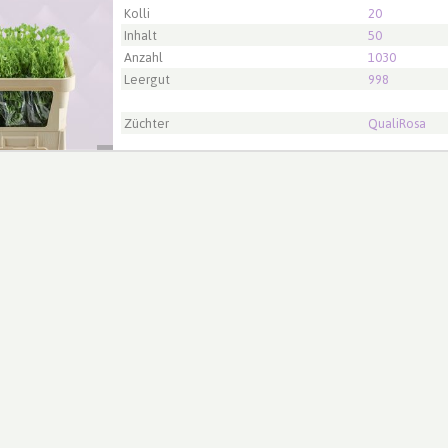
t ingelogd zijn om te kunnen kopen.
Klik hier om in te loggen
Kolli
20
Inhalt
50
Anzahl
1030
Leergut
998
Züchter
QualiRosa