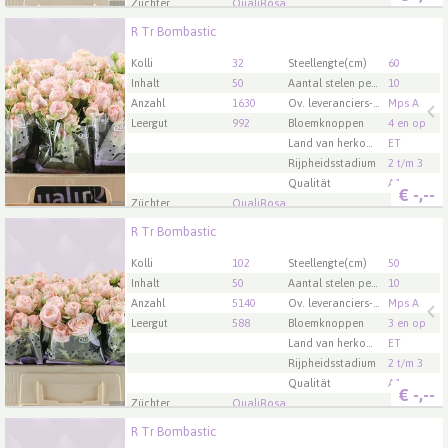
Züchter
QualiRosa
R Tr Bombastic
R Tr Bombastic
U moet ingelogd zijn om te kunnen kopen.
Klik hier
Kolli
32
Steellengte(cm)
60
om in te loggen.
Inhalt
50
Aantal stelen per bos
10
Anzahl
1630
Ov. leveranciers-info
Mps A
Leergut
992
Bloemknoppen
4 en op
Land van herkomst
ET
Rijpheidsstadium
2 t/m 3
Qualität
A1
€
-,--
Züchter
QualiRosa
R Tr Bombastic
R Tr Bombastic
U moet ingelogd zijn om te kunnen kopen.
Klik hier
Kolli
102
Steellengte(cm)
50
om in te loggen.
Inhalt
50
Aantal stelen per bos
10
Anzahl
5140
Ov. leveranciers-info
Mps A
Leergut
588
Bloemknoppen
3 en op
Land van herkomst
ET
Rijpheidsstadium
2 t/m 3
Qualität
A1
€
-,--
Züchter
QualiRosa
R Tr Bombastic
R Tr Bombastic