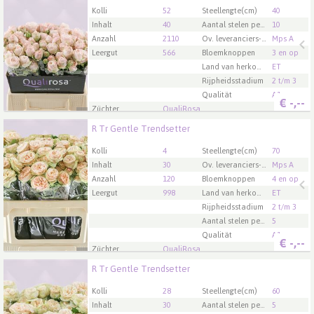
U moet ingelogd zijn om te kunnen kopen.
Klik hier
Kolli
52
Steellengte(cm)
40
om in te loggen.
Inhalt
40
Aantal stelen per bos
10
Anzahl
2110
Ov. leveranciers-info
Mps A
Leergut
566
Bloemknoppen
3 en op
Land van herkomst
ET
Rijpheidsstadium
2 t/m 3
Qualität
A1
€
-,--
Züchter
QualiRosa
R Tr Gentle Trendsetter
R Tr Gentle Trendsetter
U moet ingelogd zijn om te kunnen kopen.
Klik hier
Kolli
4
Steellengte(cm)
70
om in te loggen.
Inhalt
30
Ov. leveranciers-info
Mps A
Anzahl
120
Bloemknoppen
4 en op
Leergut
998
Land van herkomst
ET
Rijpheidsstadium
2 t/m 3
Aantal stelen per bos
5
Qualität
A1
€
-,--
Züchter
QualiRosa
R Tr Gentle Trendsetter
R Tr Gentle Trendsetter
U moet ingelogd zijn om te kunnen kopen.
Klik hier
Kolli
28
Steellengte(cm)
60
om in te loggen.
Inhalt
30
Aantal stelen per bos
5